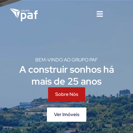
BEM-VINDO AO GRUPO PAF
A construir sonhos há
mais de 25 anos
Sobre Nós
Ver Imóveis