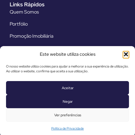
Links Rápidos
Quem Somos
Portfólio
Promoção Imobiliária
Equipamentos
Este website utiliza cookies
Legal
O nosso website utiliza cookies para ajudar a melhorar a sua experiência de utilização.
Termos e Condições
Ao utilizar o website, confirma que aceita a sua utilização.
Política de Privacidade
Aceitar
Livro de Reclamações Eletrónico
Negar
Ver preferências
© 2025 GRUPO PAF – Todos os Direitos Reservados
Basicamente.pt
Política de Privacidade