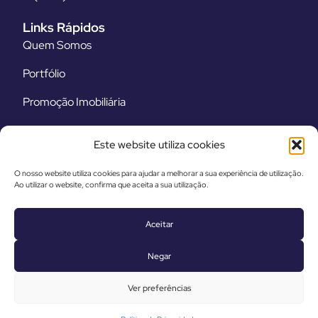
Links Rápidos
Quem Somos
Portfólio
Promoção Imobiliária
Equipamentos
Este website utiliza cookies
Legal
O nosso website utiliza cookies para ajudar a melhorar a sua experiência de utilização.
Termos e Condições
Ao utilizar o website, confirma que aceita a sua utilização.
Política de Privacidade
Aceitar
Livro de Reclamações Eletrónico
Negar
Ver preferências
© 2025 GRUPO PAF – Todos os Direitos Reservados
Basicamente.pt