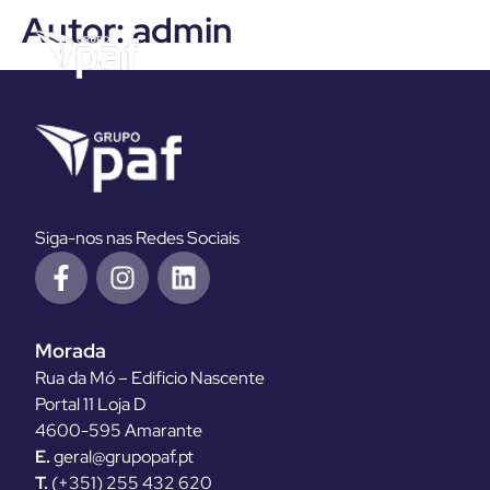
Autor:
admin
Siga-nos nas Redes Sociais
Morada
Rua da Mó – Edificio Nascente
Portal 11 Loja D
4600-595 Amarante
E.
geral@grupopaf.pt
T.
(+351) 255 432 620