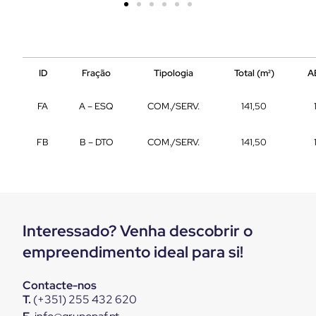
ID
Fração
Tipologia
Total (m²)
A
FA
A – ESQ
COM./SERV.
141,50
FB
B – DTO
COM./SERV.
141,50
Interessado? Venha descobrir o
empreendimento ideal para si!
Contacte-nos
T.
(+351) 255 432 620