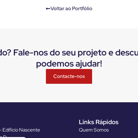
Voltar ao Portfólio
do? Fale-nos do seu projeto e des
podemos ajudar!
Contacte-nos
Links Rápidos
 Edificio Nascente
Quem Somos
ja D