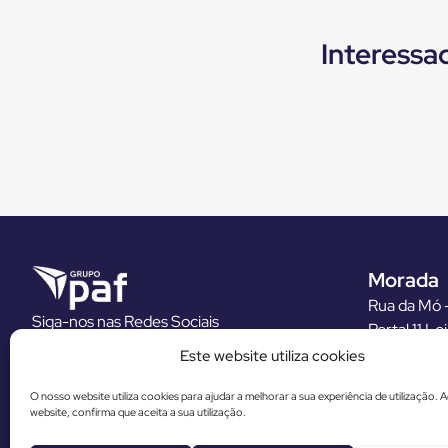
Interessa
Morada
Rua da Mó –
Siga-nos nas Redes Sociais
Portal 11 Lo
4600-595
Este website utiliza cookies
E.
geral@gr
O nosso website utiliza cookies para ajudar a melhorar a sua experiência de utilização. Ao
T.
(+351) 2
website, confirma que aceita a sua utilização.