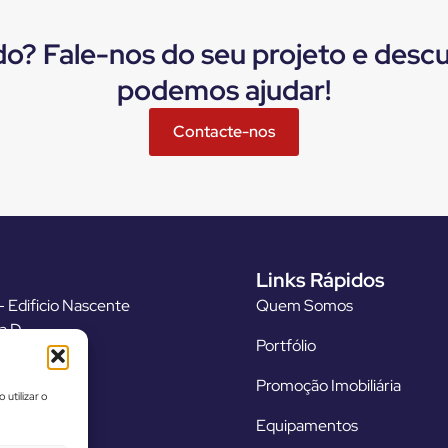
do? Fale-nos do seu projeto e des
podemos ajudar!
Contacte-nos
Links Rápidos
 Edificio Nascente
Quem Somos
ja D
Portfólio
 Amarante
upopaf.pt
Promoção Imobiliária
 utilizar o
55 432 620
Equipamentos