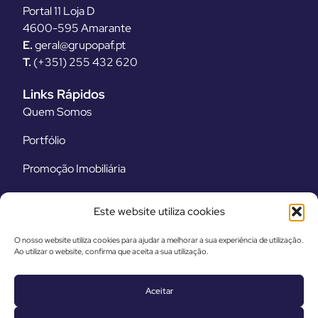
Portal 11 Loja D
4600-595 Amarante
E.
geral@grupopaf.pt
T.
(+351) 255 432 620
Links Rápidos
Quem Somos
Portfólio
Promoção Imobiliária
Equipamentos
Este website utiliza cookies
Legal
O nosso website utiliza cookies para ajudar a melhorar a sua experiência de utilização.
Termos e Condições
Ao utilizar o website, confirma que aceita a sua utilização.
Política de Privacidade
Aceitar
Livro de Reclamações Eletrónico